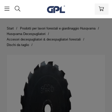
Start
Prodotti per lavori forestali e giardinaggio Husqvarna
Husqvarna Decespugliatori
Accesori decespugliatori & decespugliatori forestali
Dischi da taglio