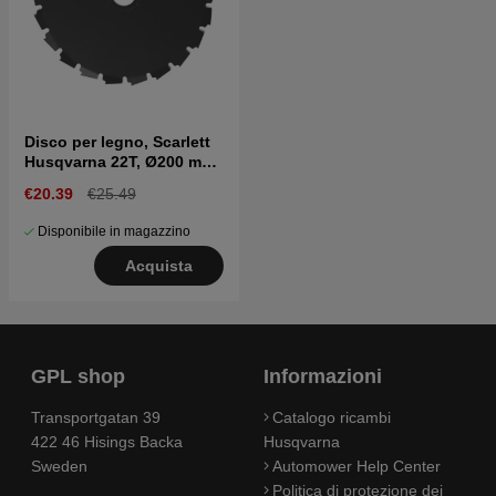
Disco per legno, Scarlett
Husqvarna 22T, Ø200 mm,
Ø20 mm
€20.39
€25.49
Disponibile in magazzino
Acquista
GPL shop
Informazioni
Transportgatan 39
Catalogo ricambi
422 46 Hisings Backa
Husqvarna
Sweden
Automower Help Center
Politica di protezione dei