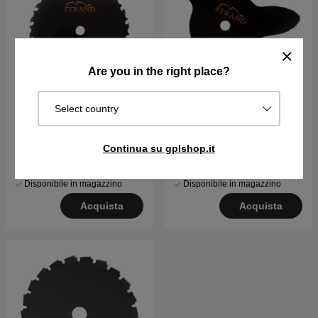
Are you in the right place?
Select country
Continua su gplshop.it
€69.18
€81.39
€44.28
€52.09
Disponibile in magazzino
Disponibile in magazzino
Acquista
Acquista