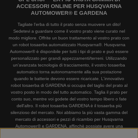
ACCESSORI ONLINE PER HUSQVARNA
AUTOMOWER® E GARDENA
Tagliate l'erba di tutto il prato senza muovere un dito!
Sedetevi a guardare come il vostro prato viene curato nel
modo migliore. Offrite un buon trattamento al vostro prato con
un robot tosaerba automatizzato Husqvarna®. Husqvarna
Automower® è disponibile per tutti i tipi di prato e può essere
personalizzato per grandi appezzamenti/terreni. Utilizzando
un'avanzata tecnologia di tracciamento, il vostro tosaerba
automatico torna autonomamente alla sua postazione
quando le batterie devono essere ricaricate. L'innovativo
robot tosaerba di GARDENA si occupa del taglio del prato al
vostro posto in modo del tutto automatico. Taglia il prato per
conto suo, mentre voi godete del vostro tempo libero o fate
dell'altro. Il robot tosaerba GARDENA è il tosaerba più
silenzioso del mercato. Noi abbiamo la più vasta gamma del
mercato di accessori e pezzi di ricambio per Husqvarna
Automower® e GARDENA, affinchè possiate avere una
gestione il più possibile comoda e semplice del vostro robot